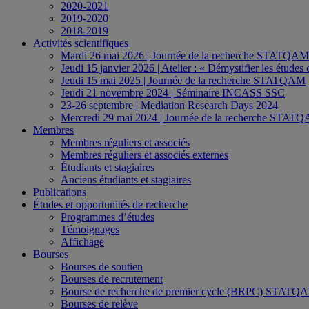
2020-2021
2019-2020
2018-2019
Activités scientifiques
Mardi 26 mai 2026 | Journée de la recherche STATQAM
Jeudi 15 janvier 2026 | Atelier : « Démystifier les études
Jeudi 15 mai 2025 | Journée de la recherche STATQAM
Jeudi 21 novembre 2024 | Séminaire INCASS SSC
23-26 septembre | Mediation Research Days 2024
Mercredi 29 mai 2024 | Journée de la recherche STAT
Membres
Membres réguliers et associés
Membres réguliers et associés externes
Étudiants et stagiaires
Anciens étudiants et stagiaires
Publications
Études et opportunités de recherche
Programmes d’études
Témoignages
Affichage
Bourses
Bourses de soutien
Bourses de recrutement
Bourse de recherche de premier cycle (BRPC) ST
Bourses de relève