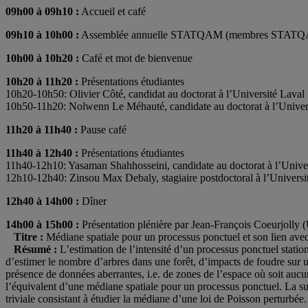
09h00 à 09h10 :
Accueil et café
09h10 à 10h00 :
Assemblée annuelle STATQAM (membres STATQA
10h00 à 10h20 :
Café et mot de bienvenue
10h20 à 11h20 :
Présentations étudiantes
10h20-10h50: Olivier Côté, candidat au doctorat à l’Université Laval
10h50-11h20: Nolwenn Le Méhauté, candidate au doctorat à l’Univer
11h20 à 11h40 :
Pause café
11h40 à 12h40 :
Présentations étudiantes
11h40-12h10: Yasaman Shahhosseini, candidate au doctorat à l’Univer
12h10-12h40: Zinsou Max Debaly, stagiaire postdoctoral à l’Univers
12h40 à 14h00 :
Dîner
14h00 à 15h00 :
Présentation plénière par Jean-François Coeurjolly 
Titre :
Médiane spatiale pour un processus ponctuel et son lien avec
Résumé :
L’estimation de l’intensité d’un processus ponctuel statio
d’estimer le nombre d’arbres dans une forêt, d’impacts de foudre sur 
présence de données aberrantes, i.e. de zones de l’espace où soit auc
l’équivalent d’une médiane spatiale pour un processus ponctuel. La su
triviale consistant à étudier la médiane d’une loi de Poisson perturbée.