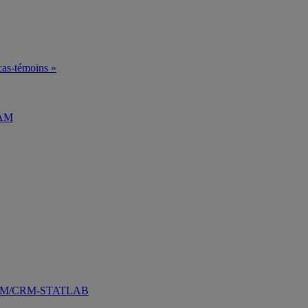
 cas-témoins »
QAM
ATQAM/CRM-STATLAB