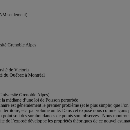
M seulement)
sité Grenoble Alpes
sité de Victoria
ité du Québec à Montréal
(Université Grenoble Alpes)
 la médiane d’une loi de Poisson perturbée
nnaire est généralement le premier problème (et le plus simple) que l’on
un territoire, etc par volume unité. Dans cet exposé nous commençons pa
un point soit des surabondances de points sont observés. Nous montrons
ite de l’exposé développe les propriétés théoriques de ce nouvel estima