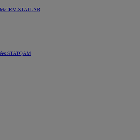
ATQAM/CRM-STATLAB
 données STATQAM