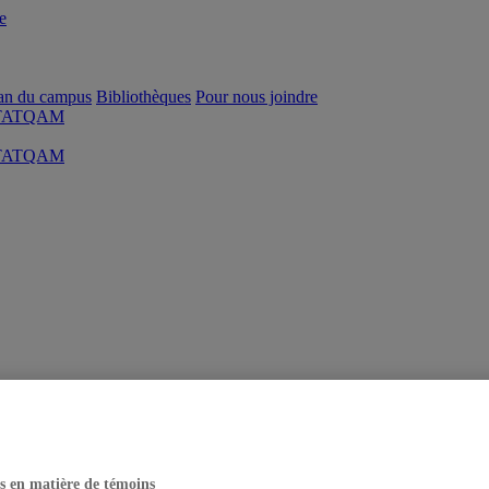
e
an du campus
Bibliothèques
Pour nous joindre
s STATQAM
s STATQAM
s en matière de témoins