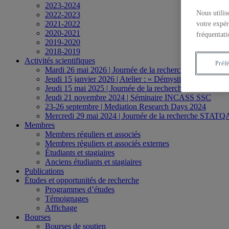
2023-2024
Nous utilis
2022-2023
2021-2022
votre expér
2020-2021
fréquentati
2019-2020
2018-2019
Activités scientifiques
Préf
Mardi 26 mai 2026 | Journée de la recherche STATQAM
Jeudi 15 janvier 2026 | Atelier : « Démystifier les études
Jeudi 15 mai 2025 | Journée de la recherche STATQAM
Jeudi 21 novembre 2024 | Séminaire INCASS SSC
23-26 septembre | Mediation Research Days 2024
Mercredi 29 mai 2024 | Journée de la recherche STAT
Membres
Membres réguliers et associés
Membres réguliers et associés externes
Étudiants et stagiaires
Anciens étudiants et stagiaires
Publications
Études et opportunités de recherche
Programmes d’études
Témoignages
Affichage
Bourses
Bourses de soutien