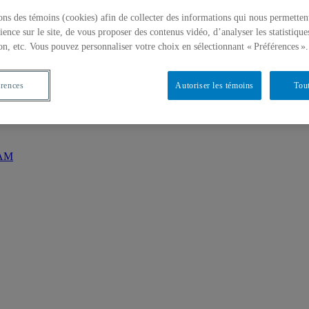
ons des témoins (cookies) afin de collecter des informations qui nous permetten
ience sur le site, de vous proposer des contenus vidéo, d’analyser les statistique
on, etc. Vous pouvez personnaliser votre choix en sélectionnant « Préférences ».
érences
Autoriser les témoins
Tout
 cas-témoins »
QAM