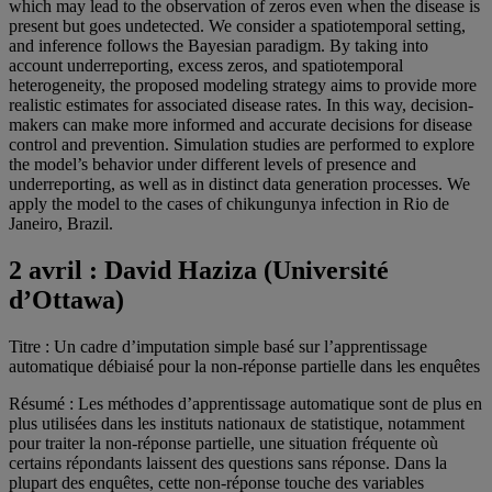
which may lead to the observation of zeros even when the disease is
present but goes undetected. We consider a spatiotemporal setting,
and inference follows the Bayesian paradigm. By taking into
account underreporting, excess zeros, and spatiotemporal
heterogeneity, the proposed modeling strategy aims to provide more
realistic estimates for associated disease rates. In this way, decision-
makers can make more informed and accurate decisions for disease
control and prevention. Simulation studies are performed to explore
the model’s behavior under different levels of presence and
underreporting, as well as in distinct data generation processes. We
apply the model to the cases of chikungunya infection in Rio de
Janeiro, Brazil.
2 avril :
David Haziza (Université
d’Ottawa)
Titre : Un cadre d’imputation simple basé sur l’apprentissage
automatique débiaisé pour la non-réponse partielle dans les enquêtes
Résumé : Les méthodes d’apprentissage automatique sont de plus en
plus utilisées dans les instituts nationaux de statistique, notamment
pour traiter la non-réponse partielle, une situation fréquente où
certains répondants laissent des questions sans réponse. Dans la
plupart des enquêtes, cette non-réponse touche des variables