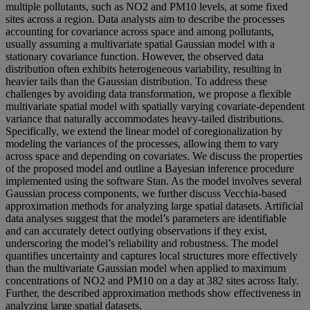
multiple pollutants, such as NO2 and PM10 levels, at some fixed
sites across a region. Data analysts aim to describe the processes
accounting for covariance across space and among pollutants,
usually assuming a multivariate spatial Gaussian model with a
stationary covariance function. However, the observed data
distribution often exhibits heterogeneous variability, resulting in
heavier tails than the Gaussian distribution. To address these
challenges by avoiding data transformation, we propose a flexible
multivariate spatial model with spatially varying covariate-dependent
variance that naturally accommodates heavy-tailed distributions.
Specifically, we extend the linear model of coregionalization by
modeling the variances of the processes, allowing them to vary
across space and depending on covariates. We discuss the properties
of the proposed model and outline a Bayesian inference procedure
implemented using the software Stan. As the model involves several
Gaussian process components, we further discuss Vecchia-based
approximation methods for analyzing large spatial datasets. Artificial
data analyses suggest that the model’s parameters are identifiable
and can accurately detect outlying observations if they exist,
underscoring the model’s reliability and robustness. The model
quantifies uncertainty and captures local structures more effectively
than the multivariate Gaussian model when applied to maximum
concentrations of NO2 and PM10 on a day at 382 sites across Italy.
Further, the described approximation methods show effectiveness in
analyzing large spatial datasets.