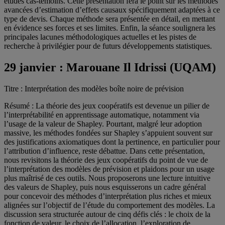
études cas-témoins. Cette présentation fera le point sur les méthodes
avancées d’estimation d’effets causaux spécifiquement adaptées à ce
type de devis. Chaque méthode sera présentée en détail, en mettant
en évidence ses forces et ses limites. Enfin, la séance soulignera les
principales lacunes méthodologiques actuelles et les pistes de
recherche à privilégier pour de futurs développements statistiques.
29 janvier :
Marouane Il Idrissi (UQAM)
Titre : Interprétation des modèles boîte noire de prévision
Résumé : La théorie des jeux coopératifs est devenue un pilier de
l’interprétabilité en apprentissage automatique, notamment via
l’usage de la valeur de Shapley. Pourtant, malgré leur adoption
massive, les méthodes fondées sur Shapley s’appuient souvent sur
des justifications axiomatiques dont la pertinence, en particulier pour
l’attribution d’influence, reste débattue. Dans cette présentation,
nous revisitons la théorie des jeux coopératifs du point de vue de
l’interprétation des modèles de prévision et plaidons pour un usage
plus maîtrisé de ces outils. Nous proposerons une lecture intuitive
des valeurs de Shapley, puis nous esquisserons un cadre général
pour concevoir des méthodes d’interprétation plus riches et mieux
alignées sur l’objectif de l’étude du comportement des modèles. La
discussion sera structurée autour de cinq défis clés : le choix de la
fonction de valeur, le choix de l’allocation, l’exploration de