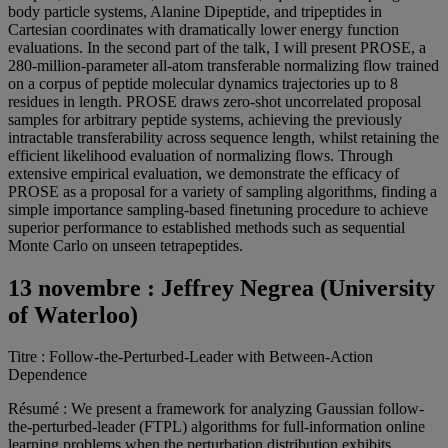
body particle systems, Alanine Dipeptide, and tripeptides in
Cartesian coordinates with dramatically lower energy function
evaluations. In the second part of the talk, I will present PROSE, a
280-million-parameter all-atom transferable normalizing flow trained
on a corpus of peptide molecular dynamics trajectories up to 8
residues in length. PROSE draws zero-shot uncorrelated proposal
samples for arbitrary peptide systems, achieving the previously
intractable transferability across sequence length, whilst retaining the
efficient likelihood evaluation of normalizing flows. Through
extensive empirical evaluation, we demonstrate the efficacy of
PROSE as a proposal for a variety of sampling algorithms, finding a
simple importance sampling-based finetuning procedure to achieve
superior performance to established methods such as sequential
Monte Carlo on unseen tetrapeptides.
13 novembre :
Jeffrey Negrea (University
of Waterloo)
Titre : Follow-the-Perturbed-Leader with Between-Action
Dependence
Résumé : We present a framework for analyzing Gaussian follow-
the-perturbed-leader (FTPL) algorithms for full-information online
learning problems when the perturbation distribution exhibits