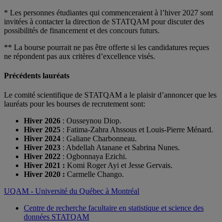
* Les personnes étudiantes qui commenceraient à l’hiver 2027 sont
invitées à contacter la direction de STATQAM pour discuter des
possibilités de financement et des concours futurs.
** La bourse pourrait ne pas être offerte si les candidatures reçues
ne répondent pas aux critères d’excellence visés.
Précédents lauréats
Le comité scientifique de STATQAM a le plaisir d’annoncer que les
lauréats pour les bourses de recrutement sont:
Hiver 2026
: Ousseynou Diop.
Hiver 2025
: Fatima-Zahra Ahssous et Louis-Pierre Ménard.
Hiver 2024
: Galiane Charbonneau.
Hiver 2023
: Abdellah Atanane et Sabrina Nunes.
Hiver 2022
: Ogbonnaya Ezichi.
Hiver 2021 :
Komi Roger Ayi et Jesse Gervais.
Hiver 2020 :
Carmelle Chango.
UQAM - Université du Québec à Montréal
Centre de recherche facultaire en statistique et science des
données STATQAM