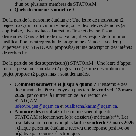
d’un ou plusieurs membres de STATQAM.
Quels documents soumettre ?
De la part de la personne étudiante : Une lettre de motivation (2
pages max.), un curriculum vitae à jour et les relevés de notes (si
applicable, niveaux baccalauréat, maîtrise et doctorat) sont
demandés. Dans la lettre de motivation, il est requis de fournir un
justificatif pour entreprendre le programme d’études avec le(s)
superviseur(s) STATQAM proposé(s) et une description des intérêts
de recherche.
De la part du ou des superviseur(s) STATQAM : Une lettre d’appui
pour la personne candidate (2 pages max.) et une description du
projet proposé (2 pages max.) sont demandés.
Comment soumettre et jusqu’à quand ?
L’ensemble des
documents doit être envoyé au plus tard le
vendredi 13 mars
2026
par courriel à l’intention de la direction de
STATQAM :
lefebvre.gen@uqam.ca
et
oualkacha.karim@uqam.ca
.
Annonce des résultats :
Le comité scientifique de
STATQAM sélectionnera le(s) dossier(s) méritant(s)**. Les
résultats seront connus au plus tard le
vendredi 27 mars 2026
; chaque personne étudiante recevra une réponse positive ou
négative par courrier électronique.