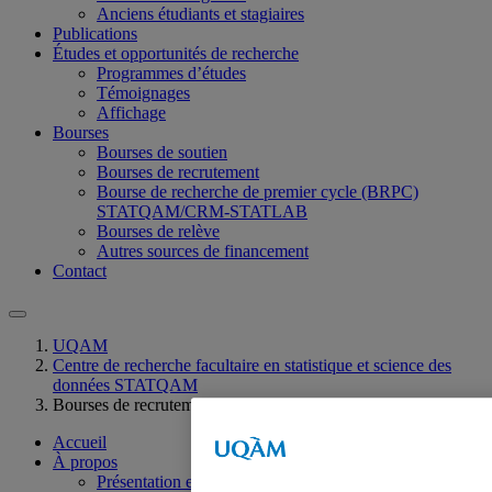
Anciens étudiants et stagiaires
Publications
Études et opportunités de recherche
Programmes d’études
Témoignages
Affichage
Bourses
Bourses de soutien
Bourses de recrutement
Bourse de recherche de premier cycle (BRPC)
STATQAM/CRM-STATLAB
Bourses de relève
Autres sources de financement
Contact
UQAM
Centre de recherche facultaire en statistique et science des
données STATQAM
Bourses de recrutement STATQAM
Accueil
À propos
Présentation et historique