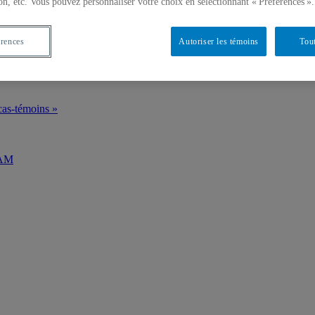
on, etc. Vous pouvez personnaliser votre choix en sélectionnant « Préférences ».
érences
Autoriser les témoins
Tout
 cas-témoins »
QAM