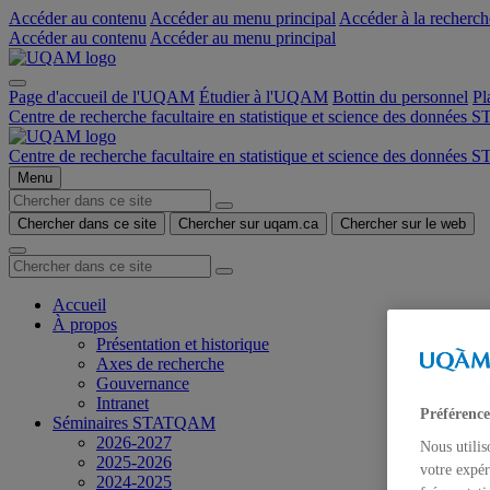
Accéder au contenu
Accéder au menu principal
Accéder à la recherch
Accéder au contenu
Accéder au menu principal
Page d'accueil de l'UQAM
Étudier à l'UQAM
Bottin du personnel
Pl
Centre de recherche facultaire en statistique et science des donnée
Centre de recherche facultaire en statistique et science des donnée
Menu
Chercher dans ce site
Chercher sur uqam.ca
Chercher sur le web
Accueil
À propos
Présentation et historique
Axes de recherche
Gouvernance
Intranet
Préférence
Séminaires STATQAM
2026-2027
Nous utilis
2025-2026
votre expér
2024-2025