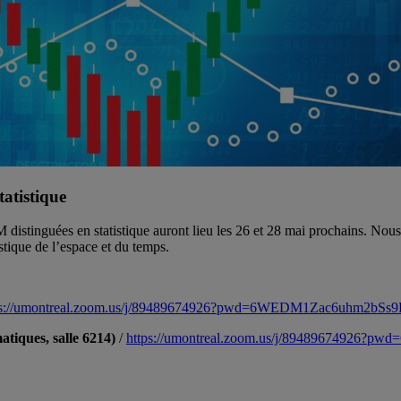
atistique
tinguées en statistique auront lieu les 26 et 28 mai prochains. Nous a
stique de l’espace et du temps.
ps://umontreal.zoom.us/j/89489674926?pwd=6WEDM1Zac6uhm2b
tiques, salle 6214)
/
https://umontreal.zoom.us/j/8948967492