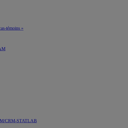
 cas-témoins »
QAM
ATQAM/CRM-STATLAB