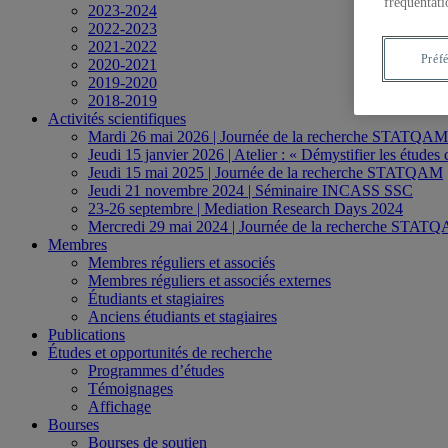
fréquentati
2023-2024
2022-2023
2021-2022
Préf
2020-2021
2019-2020
2018-2019
Activités scientifiques
Mardi 26 mai 2026 | Journée de la recherche STATQAM
Jeudi 15 janvier 2026 | Atelier : « Démystifier les études
Jeudi 15 mai 2025 | Journée de la recherche STATQAM
Jeudi 21 novembre 2024 | Séminaire INCASS SSC
23-26 septembre | Mediation Research Days 2024
Mercredi 29 mai 2024 | Journée de la recherche STAT
Membres
Membres réguliers et associés
Membres réguliers et associés externes
Étudiants et stagiaires
Anciens étudiants et stagiaires
Publications
Études et opportunités de recherche
Programmes d’études
Témoignages
Affichage
Bourses
Bourses de soutien