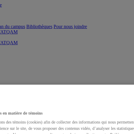
e
an du campus
Bibliothèques
Pour nous joindre
s STATQAM
s STATQAM
s en matière de témoins
ons des témoins (cookies) afin de collecter des informations qui nous permetten
ience sur le site, de vous proposer des contenus vidéo, d’analyser les statistique