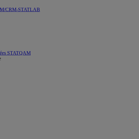
ATQAM/CRM-STATLAB
 données STATQAM
e