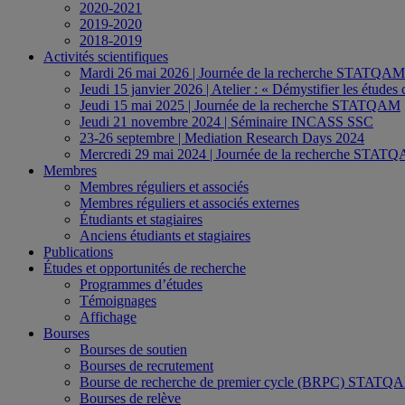
2020-2021
2019-2020
2018-2019
Activités scientifiques
Mardi 26 mai 2026 | Journée de la recherche STATQAM
Jeudi 15 janvier 2026 | Atelier : « Démystifier les études
Jeudi 15 mai 2025 | Journée de la recherche STATQAM
Jeudi 21 novembre 2024 | Séminaire INCASS SSC
23-26 septembre | Mediation Research Days 2024
Mercredi 29 mai 2024 | Journée de la recherche STAT
Membres
Membres réguliers et associés
Membres réguliers et associés externes
Étudiants et stagiaires
Anciens étudiants et stagiaires
Publications
Études et opportunités de recherche
Programmes d’études
Témoignages
Affichage
Bourses
Bourses de soutien
Bourses de recrutement
Bourse de recherche de premier cycle (BRPC) ST
Bourses de relève