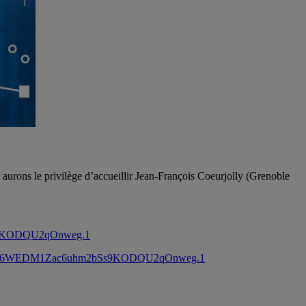
urons le privilège d’accueillir Jean-François Coeurjolly (Grenoble
Ss9KODQU2qOnweg.1
6?pwd=6WEDM1Zac6uhm2bSs9KODQU2qOnweg.1