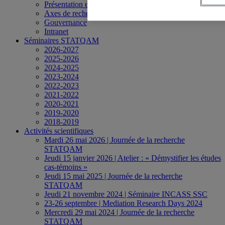
Présentation et historique
Axes de recherche
Gouvernance
Intranet
Séminaires STATQAM
2026-2027
2025-2026
2024-2025
2023-2024
2022-2023
2021-2022
2020-2021
2019-2020
2018-2019
Activités scientifiques
Mardi 26 mai 2026 | Journée de la recherche
STATQAM
Jeudi 15 janvier 2026 | Atelier : « Démystifier les études
cas-témoins »
Jeudi 15 mai 2025 | Journée de la recherche
STATQAM
Jeudi 21 novembre 2024 | Séminaire INCASS SSC
23-26 septembre | Mediation Research Days 2024
Mercredi 29 mai 2024 | Journée de la recherche
STATQAM