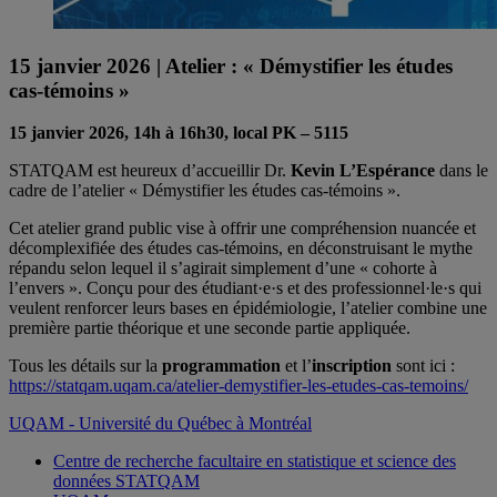
15 janvier 2026 | Atelier : « Démystifier les études
cas-témoins »
15 janvier 2026, 14h à 16h30, local PK – 5115
STATQAM est heureux d’accueillir Dr.
Kevin L’Espérance
dans le
cadre de l’atelier « Démystifier les études cas-témoins ».
Cet atelier grand public vise à offrir une compréhension nuancée et
décomplexifiée des études cas-témoins, en déconstruisant le mythe
répandu selon lequel il s’agirait simplement d’une « cohorte à
l’envers ». Conçu pour des étudiant·e·s et des professionnel·le·s qui
veulent renforcer leurs bases en épidémiologie, l’atelier combine une
première partie théorique et une seconde partie appliquée.
Tous les détails sur la
programmation
et l’
inscription
sont ici :
https://statqam.uqam.ca/atelier-demystifier-les-etudes-cas-temoins/
UQAM - Université du Québec à Montréal
Centre de recherche facultaire en statistique et science des
données STATQAM